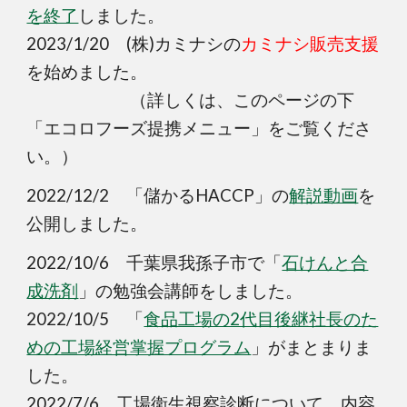
を終了
しました。
2023/1/20
(株)カミナシ
の
カミナシ販売支援
を始めました。
（詳しくは、このページの下
「エコロフーズ提携メニュー」をご覧くださ
い。）
2022/12/2 「儲かるHACCP」の
解説動画
を
公開しました。
2022/10/6 千葉県我孫子市で「
石けんと合
成洗剤
」の勉強会講師をしました。
2022/10/5 「
食品工場の2代目後継社長のた
めの工場経営掌握プログラム
」がまとまりま
した。
2022/7/6 工場衛生視察診断について、内容