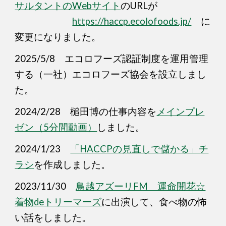
サルタントのWebサイト
のURLが
https://haccp.ecolofoods.jp/
に
変更になりました。
2025/5/8 エコロフーズ認証制度を運用管理
する（一社）エコロフーズ協会を設立しまし
た。
2024/2/28 槌田博の仕事内容を
メインプレ
ゼン（5分間動画）
しました。
2024/1/23
「HACCPの見直しで儲かる」チ
ラシ
を作成しました。
2023/11/30
鳥越アズーリFM 運命開花☆
着物deトリーマーズ
に出演して、食べ物の怖
い話をしました。