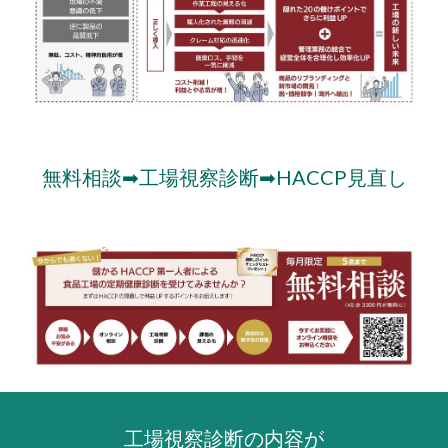
無料相談➡
工場視察診断➡HACCP見直し
工場視察診断の内容が