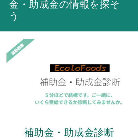
金・助成金の情報を探そ
う
補助⾦・助成⾦診断