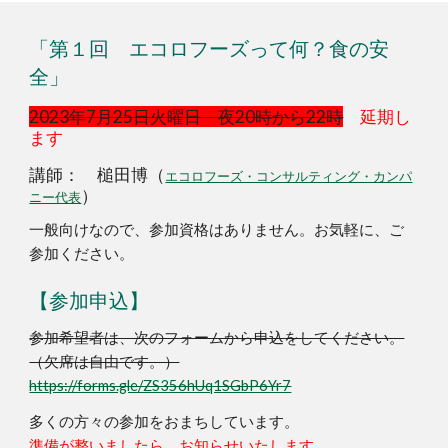
「第１回 エコロフーズって何？食の安
全」
2023年7月25日火曜日 夜20時から22時
延期し
ます
講師： 槌田博（
エコロフーズ・コンサルティング・カンパ
）
ニー代表
一般向けなので、参加資格はありません。お気軽に、ご
参加ください。
【参加申込】
参加希望者は、次のフォームから申込をしてください。
（欠席は自由です。）
https://forms.gle/ZS356hUq1SGbP6Yr7
多くの方々の参加をおまちしています。
準備が整いましたら、お知らせ
いたします。