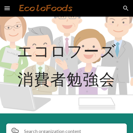
Skip to main content
Skip to navigation
エコロフーズ
消費者勉強会
Search organization content